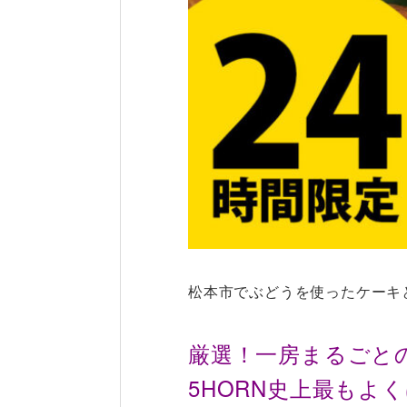
松本市でぶどうを使ったケーキ
厳選！一房まるごと
5HORN史上最もよ