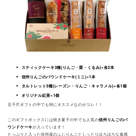
スティックケーキ3種(りんご・栗・くるみ)×各2本
信州りんごのパウンドケーキ(ミニ)×1本
タルトレット3種(レーズン・りんご・キャラメル)×各1個
オリジナル紅茶×1個
五千尺ギフトの中でも特にオススメなのがコレ！！
このギフトボックスには焼き菓子の中でも人気の
信州りんごのパ
ウンドケーキ
が入っています！
たっぷりと入った信州産のふじりんごとしっとりほろほろな食感