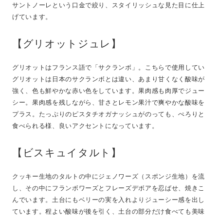
サントノーレという口金で絞り、スタイリッシュな見た目に仕上
げています。
【グリオットジュレ】
グリオットはフランス語で「サクランボ」。こちらで使用してい
グリオットは日本のサクランボとは違い、あまり甘くなく酸味が
強く、色も鮮やかな赤い色をしています。果肉感も肉厚でジュー
シー。果肉感を残しながら、甘さとレモン果汁で爽やかな酸味を
プラス。たっぷりのピスタチオガナッシュがのっても、ぺろりと
食べられる様、良いアクセントになっています。
【ビスキュイタルト】
クッキー生地のタルトの中にジェノワーズ（スポンジ生地）を流
し、その中にフランボワーズとフレーズデボアを忍ばせ、焼きこ
んでいます。土台にもベリーの実を入れよりジューシー感を出し
ています。程よい酸味が後を引く、土台の部分だけ食べても美味