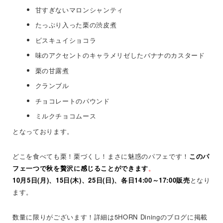
甘すぎないマロンシャンティ
たっぷり入った栗の渋皮煮
ビスキュイショコラ
味のアクセントのキャラメリゼしたバナナのカスタード
栗の甘露煮
クランブル
チョコレートのパウンド
ミルクチョコムース
となっております。
どこを食べても栗！栗づくし！まさに魅惑のパフェです！
このパ
フェ一つで秋を贅沢に感じることができます
。
10月5日(月)、15日(木)、25日(日)、各日
14:00～17:00販売
となり
ます。
数量に限りがございます！詳細は5HORN Diningのブログに掲載