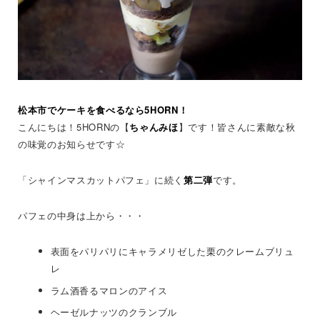
松本市でケーキを食べるなら5HORN！
こんにちは！5HORNの【
ちゃんみほ
】です！皆さんに素敵な秋
の味覚のお知らせです☆
「シャインマスカットパフェ」に続く
第二弾
です。
パフェの中身は上から・・・
表面をパリパリにキャラメリゼした栗のクレームブリュ
レ
ラム酒香るマロンのアイス
ヘーゼルナッツのクランブル