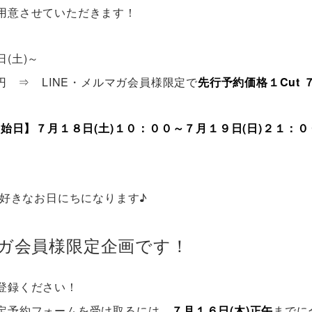
用意させていただきます！
(土)～
円 ⇒ LINE・メルマガ会員様限定で
先行予約価格１Cut
開始日】７月１８日(土)１０：００～７月１９日(日)２１：
お好きなお日にちになります♪
マガ会員様限定企画です！
登録ください！
定予約フォームを受け取るには、
７月１６日(木)正午
までに