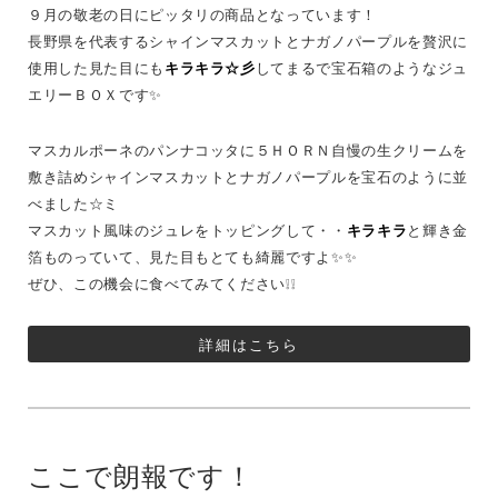
９月の敬老の日にピッタリの商品となっています！
長野県を代表するシャインマスカットとナガノパープルを贅沢に
使用した見た目にも
キラキラ☆彡
してまるで宝石箱のようなジュ
エリーＢＯＸです✨
マスカルポーネのパンナコッタに５ＨＯＲＮ自慢の生クリームを
敷き詰めシャインマスカットとナガノパープルを宝石のように並
べました☆ミ
マスカット風味のジュレをトッピングして・・
キラキラ
と輝き金
箔ものっていて、見た目もとても綺麗ですよ✨✨
ぜひ、この機会に食べてみてください❕❕
詳細はこちら
ここで朗報です！