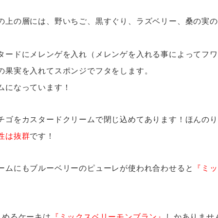
の上の層には、野いちご、黒すぐり、ラズベリー、桑の実の
タードにメレンゲを入れ（メレンゲを入れる事によってフワ
の果実を入れてスポンジでフタをします。
ムになっています！
チゴをカスタードクリームで閉じ込めてあります！ほんのり
性は抜群
です！
ームにもブルーベリーのピューレが使われ合わせると
『ミッ
しめるケーキは
『ミックスベリーモンブラン』
しかありませ