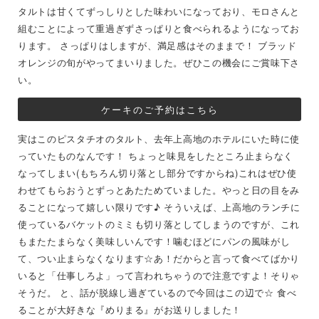
タルトは甘くてずっしりとした味わいになっており、モロさんと
組むことによって重過ぎずさっぱりと食べられるようになってお
ります。 さっぱりはしますが、満足感はそのままで！ ブラッド
オレンジの旬がやってまいりました。ぜひこの機会にご賞味下さ
い。
ケーキのご予約はこちら
実はこのピスタチオのタルト、去年上高地のホテルにいた時に使
っていたものなんです！ ちょっと味見をしたところ止まらなく
なってしまい(もちろん切り落とし部分ですからね)これはぜひ使
わせてもらおうとずっとあたためていました。やっと日の目をみ
ることになって嬉しい限りです♪ そういえば、上高地のランチに
使っているバケットのミミも切り落としてしまうのですが、これ
もまたたまらなく美味しいんです！噛むほどにパンの風味がし
て、つい止まらなくなります☆あ！だからと言って食べてばかり
いると「仕事しろよ」って言われちゃうので注意ですよ！そりゃ
そうだ。 と、話が脱線し過ぎているので今回はこの辺で☆ 食べ
ることが大好きな『めりまる』がお送りしました！