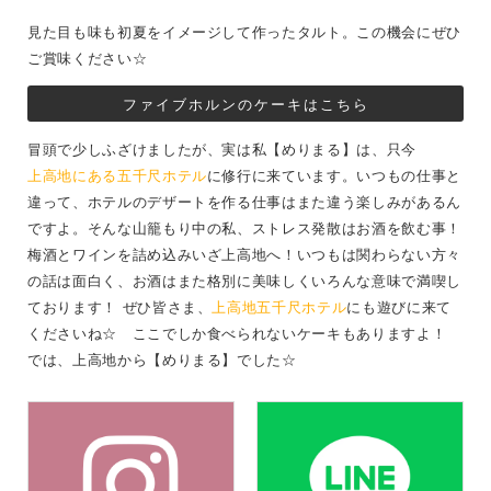
見た目も味も初夏をイメージして作ったタルト。この機会にぜひ
ご賞味ください☆
ファイブホルンのケーキはこちら
冒頭で少しふざけましたが、実は私【めりまる】は、只今
上高地にある五千尺ホテル
に修行に来ています。いつもの仕事と
違って、ホテルのデザートを作る仕事はまた違う楽しみがあるん
ですよ。そんな山籠もり中の私、ストレス発散はお酒を飲む事！
梅酒とワインを詰め込みいざ上高地へ！いつもは関わらない方々
の話は面白く、お酒はまた格別に美味しくいろんな意味で満喫し
ております！ ぜひ皆さま、
上高地五千尺ホテル
にも遊びに来て
くださいね☆ ここでしか食べられないケーキもありますよ！
では、上高地から【めりまる】でした☆