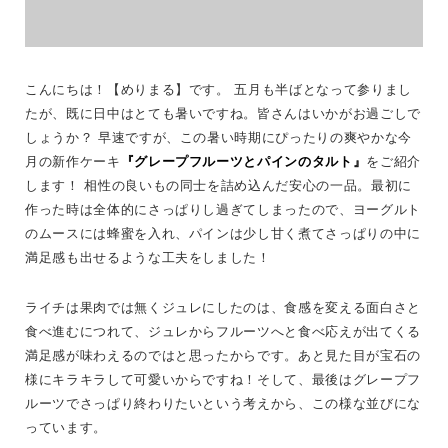
こんにちは！【めりまる】です。 五月も半ばとなって参りまし
たが、既に日中はとても暑いですね。皆さんはいかがお過ごしで
しょうか？ 早速ですが、この暑い時期にぴったりの爽やかな今
月の新作ケーキ
『グレープフルーツとパインのタルト』
をご紹介
します！ 相性の良いもの同士を詰め込んだ安心の一品。最初に
作った時は全体的にさっぱりし過ぎてしまったので、ヨーグルト
のムースには蜂蜜を入れ、パインは少し甘く煮てさっぱりの中に
満足感も出せるような工夫をしました！
ライチは果肉では無くジュレにしたのは、食感を変える面白さと
食べ進むにつれて、ジュレからフルーツへと食べ応えが出てくる
満足感が味わえるのではと思ったからです。あと見た目が宝石の
様にキラキラして可愛いからですね！そして、最後はグレープフ
ルーツでさっぱり終わりたいという考えから、この様な並びにな
っています。