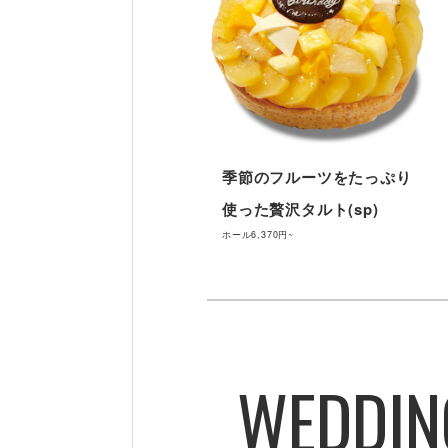
季節のフルーツをたっぷり
使った贅沢タルト(sp)
ホール
6,370円~
WEDDIN